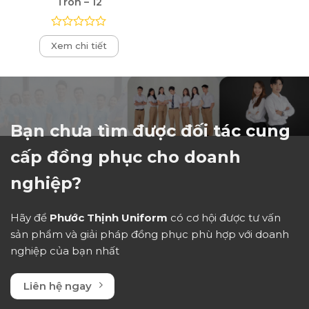
Tròn – 12
Được
Xem chi tiết
xếp
hạng
0
5
sao
Bạn chưa tìm được đối tác cung
cấp đồng phục cho doanh
nghiệp?
Hãy để
Phước Thịnh Uniform
có cơ hội được tư vấn
sản phẩm và giải pháp đồng phục phù hợp với doanh
nghiệp của bạn nhất
Liên hệ ngay