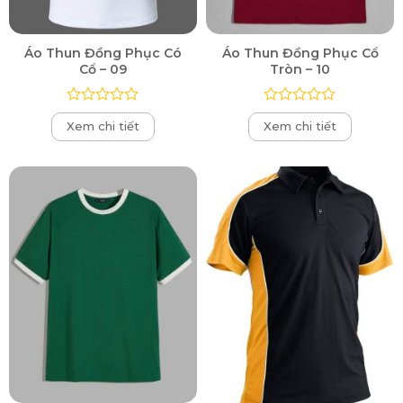
Áo Thun Đồng Phục Có
Áo Thun Đồng Phục Cổ
Cổ – 09
Tròn – 10
Được
Được
Xem chi tiết
Xem chi tiết
xếp
xếp
hạng
hạng
0
0
5
5
sao
sao