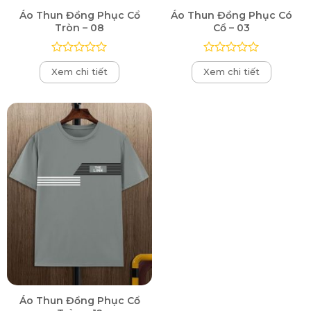
Áo Thun Đồng Phục Cổ
Áo Thun Đồng Phục Có
Tròn – 08
Cổ – 03
Được
Được
Xem chi tiết
Xem chi tiết
xếp
xếp
hạng
hạng
0
0
5
5
sao
sao
Áo Thun Đồng Phục Cổ