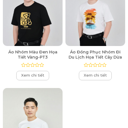
Áo Nhóm Màu Đen Họa
Áo Đồng Phục Nhóm Đi
Tiết Vàng-PT3
Du Lịch Họa Tiết Cây Dừa
Được
Được
Xem chi tiết
Xem chi tiết
xếp
xếp
hạng
hạng
0
0
5
5
sao
sao