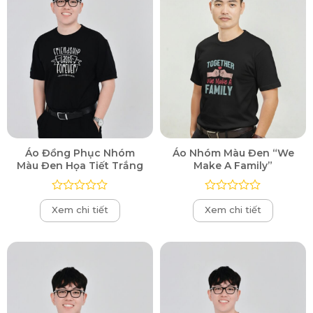
Áo Đồng Phục Nhóm
Áo Nhóm Màu Đen “We
Màu Đen Họa Tiết Trắng
Make A Family”
Được
Được
Xem chi tiết
Xem chi tiết
xếp
xếp
hạng
hạng
0
0
5
5
sao
sao