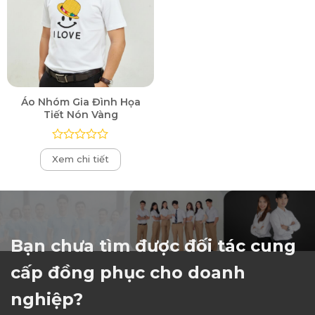
Áo Nhóm Gia Đình Họa
Tiết Nón Vàng
Được
Xem chi tiết
xếp
hạng
0
5
sao
Bạn chưa tìm được đối tác cung
cấp đồng phục cho doanh
nghiệp?