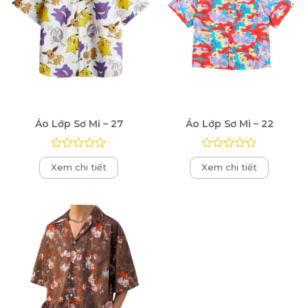
Áo Lớp Sơ Mi – 27
Áo Lớp Sơ Mi – 22
Được
Được
Xem chi tiết
Xem chi tiết
xếp
xếp
hạng
hạng
0
0
5
5
sao
sao