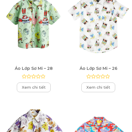
Áo Lớp Sơ Mi – 28
Áo Lớp Sơ Mi – 26
Được
Được
Xem chi tiết
Xem chi tiết
xếp
xếp
hạng
hạng
0
0
5
5
sao
sao