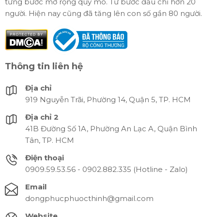
từng bước mở rộng quy mô. Từ bước đầu chỉ hơn 20
người. Hiện nay cũng đã tăng lên con số gần 80 người.
Thông tin liên hệ
Địa chỉ
919 Nguyễn Trãi, Phường 14, Quận 5, TP. HCM
Địa chỉ 2
41B Đường Số 1A, Phường An Lạc A, Quận Bình
Tân, TP. HCM
Điện thoại
0909.59.53.56 - 0902.882.335 (Hotline - Zalo)
Email
dongphucphuocthinh@gmail.com
Website