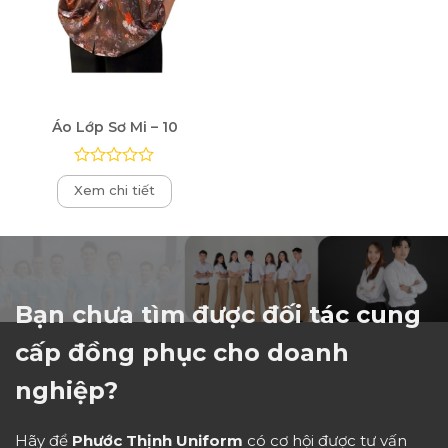
Áo Lớp Sơ Mi – 10
Được
Xem chi tiết
xếp
hạng
0
5
sao
Bạn chưa tìm được đối tác cung
cấp đồng phục cho doanh
nghiệp?
Hãy để
Phước Thịnh Uniform
có cơ hội được tư vấn