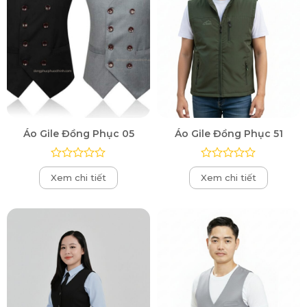
Áo Gile Đồng Phục 05
Áo Gile Đồng Phục 51
Được
Được
Xem chi tiết
Xem chi tiết
xếp
xếp
hạng
hạng
0
0
5
5
sao
sao