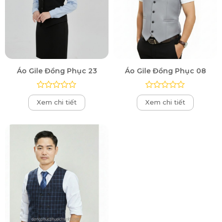
Áo Gile Đồng Phục 23
Áo Gile Đồng Phục 08
Được
Được
Xem chi tiết
Xem chi tiết
xếp
xếp
hạng
hạng
0
0
5
5
sao
sao