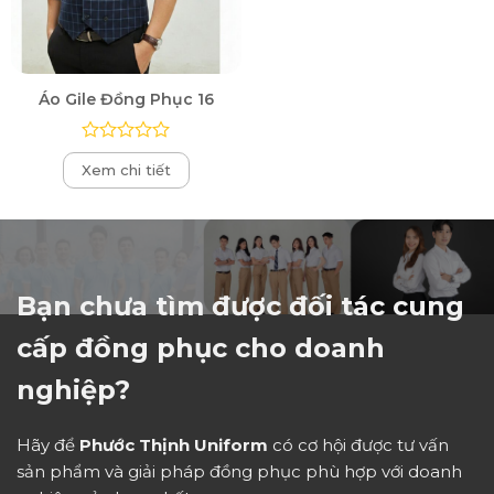
Áo Gile Đồng Phục 16
Được
Xem chi tiết
xếp
hạng
0
5
sao
Bạn chưa tìm được đối tác cung
cấp đồng phục cho doanh
nghiệp?
Hãy để
Phước Thịnh Uniform
có cơ hội được tư vấn
sản phẩm và giải pháp đồng phục phù hợp với doanh