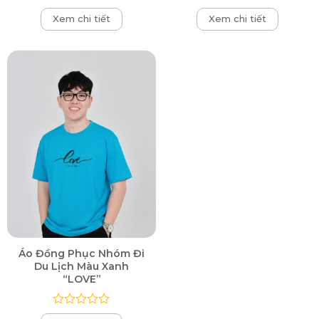
Được
Được
Xem chi tiết
Xem chi tiết
xếp
xếp
hạng
hạng
0
0
5
5
sao
sao
Áo Đồng Phục Nhóm Đi
Du Lịch Màu Xanh
“LOVE”
Được