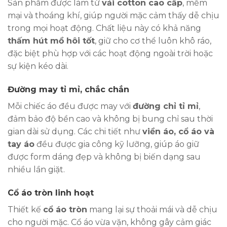
Sản phẩm được làm từ
vải cotton cao cấp
, mềm
mại và thoáng khí, giúp người mặc cảm thấy dễ chịu
trong mọi hoạt động. Chất liệu này có khả năng
thấm hút mồ hôi tốt
, giữ cho cơ thể luôn khô ráo,
đặc biệt phù hợp với các hoạt động ngoài trời hoặc
sự kiện kéo dài.
Đường may tỉ mỉ, chắc chắn
Mỗi chiếc áo đều được may với
đường chỉ tỉ mỉ
,
đảm bảo độ bền cao và không bị bung chỉ sau thời
gian dài sử dụng. Các chi tiết như
viền áo, cổ áo và
tay áo
đều được gia công kỹ lưỡng, giúp áo giữ
được form dáng đẹp và không bị biến dạng sau
nhiều lần giặt.
Cổ áo tròn linh hoạt
Thiết kế
cổ áo tròn
mang lại sự thoải mái và dễ chịu
cho người mặc. Cổ áo vừa vặn, không gây cảm giác