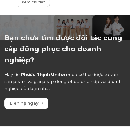
Xem chi tiết
xếp
hạng
0
5
sao
Bạn chưa tìm được đối tác cung
cấp đồng phục cho doanh
nghiệp?
Hãy để
Phước Thịnh Uniform
có cơ hội được tư vấn
sản phẩm và giải pháp đồng phục phù hợp với doanh
nghiệp của bạn nhất
Liên hệ ngay