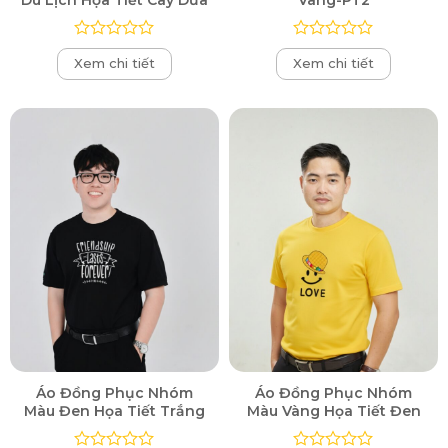
Được
Được
Xem chi tiết
Xem chi tiết
xếp
xếp
hạng
hạng
0
0
5
5
sao
sao
Áo Đồng Phục Nhóm
Áo Đồng Phục Nhóm
Màu Đen Họa Tiết Trắng
Màu Vàng Họa Tiết Đen