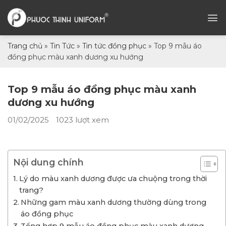
Chuyển
đến
nội
dung
Trang chủ
»
Tin Tức
»
Tin tức đồng phục
»
Top 9 mẫu áo
đồng phục màu xanh dương xu hướng
Top 9 mẫu áo đồng phục màu xanh
dương xu hướng
01/02/2025
1023 lượt xem
Nội dung chính
Lý do màu xanh dương được ưa chuộng trong thời
trang?
Những gam màu xanh dương thường dùng trong
áo đồng phục
Tổng hợp 9 mẫu áo đồng phục màu xanh dương