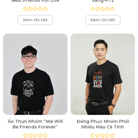
“Best Friends For Life”
Vàng-PT2
Được
Được
Xem chi tiết
Xem chi tiết
xếp
xếp
hạng
hạng
0
0
5
5
sao
sao
Áo Thun Nhóm “We Will
Đồng Phục Nhóm Phối
Be Friends Forever”
Nhiều Màu Cá Tính