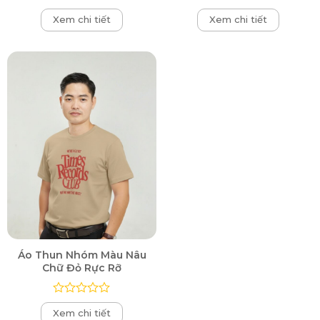
Được
Được
Xem chi tiết
Xem chi tiết
xếp
xếp
hạng
hạng
0
0
5
5
sao
sao
Áo Thun Nhóm Màu Nâu
Chữ Đỏ Rực Rỡ
Được
Xem chi tiết
xếp