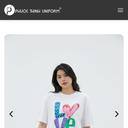
Chuyển
đến
nội
dung